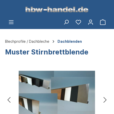
alt springen
Du hast 0 Produ
Ware
Blechprofile / Dachbleche
Dachblenden
Muster Stirnbrettblende
Bildergalerie überspringen