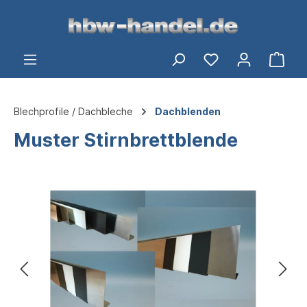
alt springen
Du hast 0 Produ
Ware
Blechprofile / Dachbleche
Dachblenden
Muster Stirnbrettblende
Bildergalerie überspringen