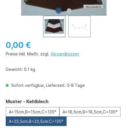
0,00 €
Preise inkl. MwSt. zzgl.
Versandkosten
Gewicht:
0.1 kg
Sofort verfügbar, Lieferzeit: 5-8 Tage
auswählen
Muster - Kehlblech
A=15cm,B=15cm,C=135°
A=18,5cm,B=18,5cm,C=135°
A=23,5cm,B=23,5cm;C=135°