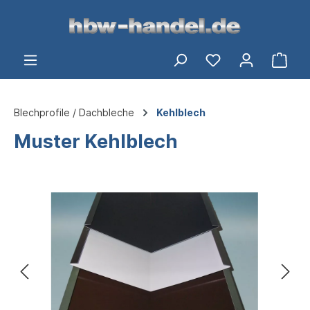
alt springen
Du hast 0 Produ
Ware
Blechprofile / Dachbleche
Kehlblech
Muster Kehlblech
Bildergalerie überspringen