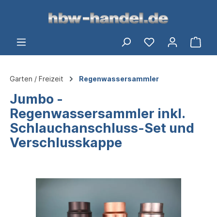
alt springen
Ware
Garten / Freizeit
Regenwassersammler
Jumbo -
Regenwassersammler inkl.
Schlauchanschluss-Set und
Verschlusskappe
Bildergalerie überspringen