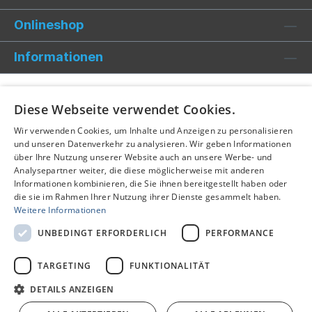
Onlineshop
Informationen
Diese Webseite verwendet Cookies.
Wir verwenden Cookies, um Inhalte und Anzeigen zu personalisieren
und unseren Datenverkehr zu analysieren. Wir geben Informationen
über Ihre Nutzung unserer Website auch an unsere Werbe- und
Analysepartner weiter, die diese möglicherweise mit anderen
Informationen kombinieren, die Sie ihnen bereitgestellt haben oder
die sie im Rahmen Ihrer Nutzung ihrer Dienste gesammelt haben.
Weitere Informationen
UNBEDINGT ERFORDERLICH
PERFORMANCE
TARGETING
FUNKTIONALITÄT
Alle Preise inkl. gesetzl. Mehrwertsteuer zzgl.
Versandkosten
und ggf. Nachnahmegebühren, wenn nicht anders
DETAILS ANZEIGEN
angegeben.