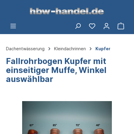
alt springen
Ware
Dachentwässerung
Kleindachrinnen
Kupfer
Fallrohrbogen Kupfer mit
einseitiger Muffe, Winkel
auswählbar
Bildergalerie überspringen