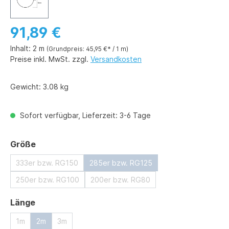
91,89 €
Inhalt:
2 m
(Grundpreis: 45,95 €* / 1 m)
Preise inkl. MwSt. zzgl.
Versandkosten
Gewicht:
3.08 kg
Sofort verfügbar, Lieferzeit: 3-6 Tage
auswählen
Größe
333er bzw. RG150
285er bzw. RG125
250er bzw. RG100
200er bzw. RG80
auswählen
Länge
1m
2m
3m