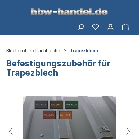
alt springen
Ware
Blechprofile / Dachbleche
Trapezblech
Befestigungszubehör für
Trapezblech
Bildergalerie überspringen