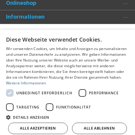
Onlineshop
Informationen
Diese Webseite verwendet Cookies.
Wir verwenden Cookies, um Inhalte und Anzeigen zu personalisieren
und unseren Datenverkehr zu analysieren. Wir geben Informationen
über Ihre Nutzung unserer Website auch an unsere Werbe- und
Analysepartner weiter, die diese möglicherweise mit anderen
Informationen kombinieren, die Sie ihnen bereitgestellt haben oder
die sie im Rahmen Ihrer Nutzung ihrer Dienste gesammelt haben.
Weitere Informationen
UNBEDINGT ERFORDERLICH
PERFORMANCE
TARGETING
FUNKTIONALITÄT
Alle Preise inkl. gesetzl. Mehrwertsteuer zzgl.
Versandkosten
und ggf. Nachnahmegebühren, wenn nicht anders
DETAILS ANZEIGEN
angegeben.
ALLE AKZEPTIEREN
ALLE ABLEHNEN