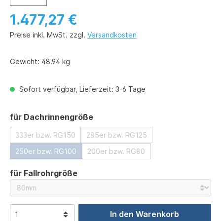
1.477,27 €
Preise inkl. MwSt. zzgl.
Versandkosten
Gewicht:
48.94 kg
Sofort verfügbar, Lieferzeit: 3-6 Tage
auswählen
für Dachrinnengröße
333er bzw. RG150
285er bzw. RG125
250er bzw. RG100
200er bzw. RG80
auswählen
für Fallrohrgröße
In den Warenkorb