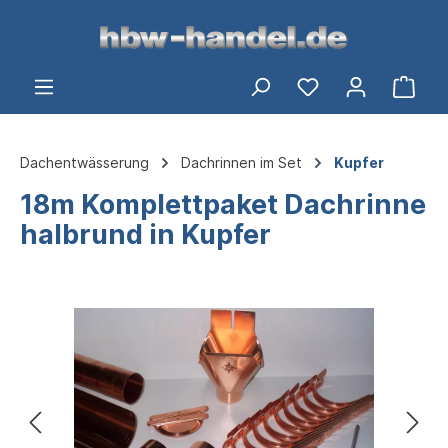
alt springen
Ware
Dachentwässerung
Dachrinnen im Set
Kupfer
18m Komplettpaket Dachrinne
halbrund in Kupfer
Bildergalerie überspringen