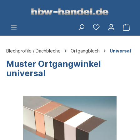
alt springen
Du hast 0 Produ
Ware
Blechprofile / Dachbleche
Ortgangblech
Universal
Muster Ortgangwinkel
universal
Bildergalerie überspringen